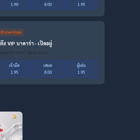
1.90
8.00
1.95
🃏 บาคาร่าสด
ต๊ะ VIP บาคาร่า · เปิดอยู่
ีลเลอร์สาวสวย · ตลอด 24 ชม.
เจ้ามือ
เสมอ
ผู้เล่น
1.95
8.00
1.95