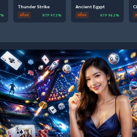
Thunder Strike
Ancient Egypt
C
7%
RTP 97.3%
RTP 96.3%
สล็อต
สล็อต