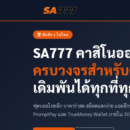
🏆 อันดับ 1 ในไทย
SA777 คาสิโนอ
ครบวงจรสำหรั
เดิมพันได้ทุกที่
ฟุตบอลไทยลีก บาคาร่าสด สล็อตแตกง่าย และอี
PromptPay และ TrueMoney Wallet ภายใน 30 วิ