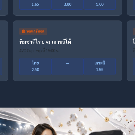
1.65
3.80
5.00
🏐 วอลเลย์บอล
ทีมชาติไทย vs เกาหลีใต้
โ
AVC Cup · พรุ่งนี้ 15:00 น.
ด
ไทย
—
เกาหลี
2.50
1.55