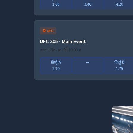
1.85
3.40
4.20
🥋 UFC
UFC 305 · Main Event
ลาส เวกัส · เสาร์นี้ 10:00 น.
นักสู้ A
—
นักสู้ B
2.10
1.75