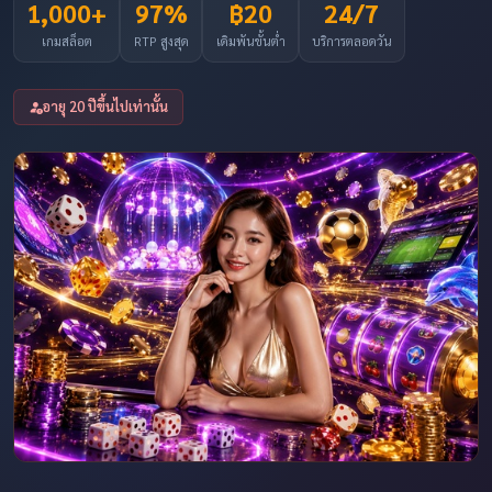
1,000+
97%
฿20
24/7
เกมสล็อต
RTP สูงสุด
เดิมพันขั้นต่ำ
บริการตลอดวัน
อายุ 20 ปีขึ้นไปเท่านั้น