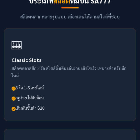
ประเภท
สล็อต
ที่มีบน SA777
สล็อตหลากหลายรูปแบบ เลือกเล่นได้ตามสไตล์ที่ชอบ
🎰
Classic Slots
สล็อตคลาสสิก 3 รีล สไตล์ดั้งเดิม เล่นง่าย เข้าใจเร็ว เหมาะสำหรับมือ
ใหม่
3 รีล 1-5 เพย์ไลน์
กฎง่าย ไม่ซับซ้อน
เดิมพันขั้นต่ำ ฿20