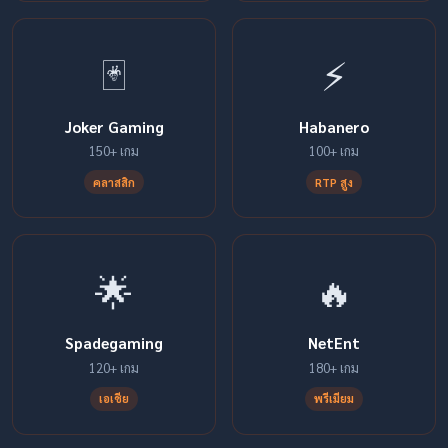
🃏
⚡
Joker Gaming
Habanero
150+ เกม
100+ เกม
คลาสสิก
RTP สูง
🌟
🔥
Spadegaming
NetEnt
120+ เกม
180+ เกม
เอเชีย
พรีเมียม