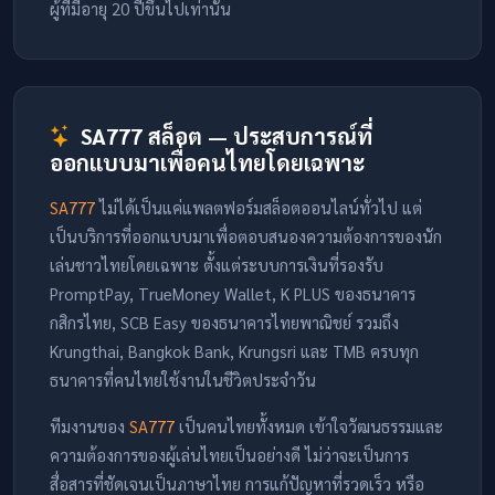
ผู้ที่มีอายุ 20 ปีขึ้นไปเท่านั้น
SA777 สล็อต — ประสบการณ์ที่
ออกแบบมาเพื่อคนไทยโดยเฉพาะ
SA777
ไม่ได้เป็นแค่แพลตฟอร์มสล็อตออนไลน์ทั่วไป แต่
เป็นบริการที่ออกแบบมาเพื่อตอบสนองความต้องการของนัก
เล่นชาวไทยโดยเฉพาะ ตั้งแต่ระบบการเงินที่รองรับ
PromptPay, TrueMoney Wallet, K PLUS ของธนาคาร
กสิกรไทย, SCB Easy ของธนาคารไทยพาณิชย์ รวมถึง
Krungthai, Bangkok Bank, Krungsri และ TMB ครบทุก
ธนาคารที่คนไทยใช้งานในชีวิตประจำวัน
ทีมงานของ
SA777
เป็นคนไทยทั้งหมด เข้าใจวัฒนธรรมและ
ความต้องการของผู้เล่นไทยเป็นอย่างดี ไม่ว่าจะเป็นการ
สื่อสารที่ชัดเจนเป็นภาษาไทย การแก้ปัญหาที่รวดเร็ว หรือ