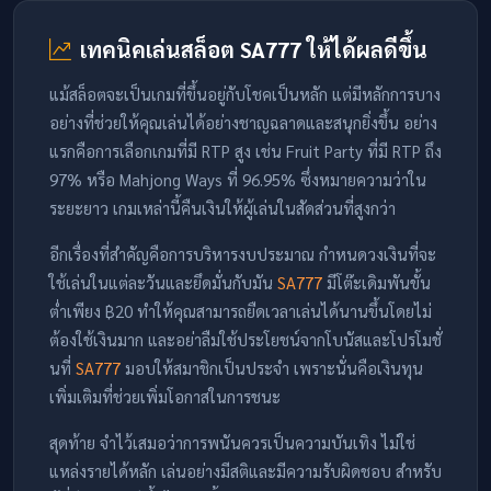
เทคนิคเล่นสล็อต SA777 ให้ได้ผลดีขึ้น
แม้สล็อตจะเป็นเกมที่ขึ้นอยู่กับโชคเป็นหลัก แต่มีหลักการบาง
อย่างที่ช่วยให้คุณเล่นได้อย่างชาญฉลาดและสนุกยิ่งขึ้น อย่าง
แรกคือการเลือกเกมที่มี RTP สูง เช่น Fruit Party ที่มี RTP ถึง
97% หรือ Mahjong Ways ที่ 96.95% ซึ่งหมายความว่าใน
ระยะยาว เกมเหล่านี้คืนเงินให้ผู้เล่นในสัดส่วนที่สูงกว่า
อีกเรื่องที่สำคัญคือการบริหารงบประมาณ กำหนดวงเงินที่จะ
ใช้เล่นในแต่ละวันและยึดมั่นกับมัน
SA777
มีโต๊ะเดิมพันขั้น
ต่ำเพียง ฿20 ทำให้คุณสามารถยืดเวลาเล่นได้นานขึ้นโดยไม่
ต้องใช้เงินมาก และอย่าลืมใช้ประโยชน์จากโบนัสและโปรโมชั่
นที่
SA777
มอบให้สมาชิกเป็นประจำ เพราะนั่นคือเงินทุน
เพิ่มเติมที่ช่วยเพิ่มโอกาสในการชนะ
สุดท้าย จำไว้เสมอว่าการพนันควรเป็นความบันเทิง ไม่ใช่
แหล่งรายได้หลัก เล่นอย่างมีสติและมีความรับผิดชอบ สำหรับ