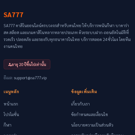
SA777
SA777 คาสิโนออนไลน์ครบวงจรสำหรับคนไทย ให้บริการพนันกีฬา บาคาร่า
สด สล็อต และเกมคาสิโนหลากหลายประเภท ด้วยระบบฝาก-ถอนอัตโนมัติที่
รวดเร็ว ปลอดภัย และรองรับทุกธนาคารในไทย บริการตลอด 24 ชั่วโมง โดยทีม
งานคนไทย
อายุ 20 ปีขึ้นไปเท่านั้น
อีเมล:
support@sa777.vip
เมนูหลัก
ข้อมูลเพิ่มเติม
หน้าแรก
เกี่ยวกับเรา
โปรโมชั่น
ข้อกำหนดและเงื่อนไข
กีฬา
นโยบายความเป็นส่วนตัว