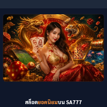
สล็อต
ยอดนิยม
บน SA777