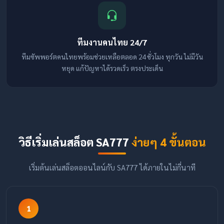
ทีมงานคนไทย 24/7
ทีมซัพพอร์ตคนไทยพร้อมช่วยเหลือตลอด 24 ชั่วโมง ทุกวัน ไม่มีวัน
หยุด แก้ปัญหาได้รวดเร็ว ตรงประเด็น
วิธีเริ่มเล่นสล็อต SA777
ง่ายๆ 4 ขั้นตอน
เริ่มต้นเล่นสล็อตออนไลน์กับ SA777 ได้ภายในไม่กี่นาที
1