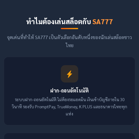
ทำไมต้องเล่นสล็อตกับ
SA777
จุดเด่นที่ทำให้ SA777 เป็นตัวเลือกอันดับหนึ่งของนักเล่นสล็อตชาว
ไทย
ฝาก-ถอนอัตโนมัติ
ระบบฝาก-ถอนอัตโนมัติ ไม่ต้องรอแอดมิน เงินเข้าบัญชีภายใน 30
วินาที รองรับ PromptPay, TrueMoney, K PLUS และธนาคารไทยทุก
แห่ง