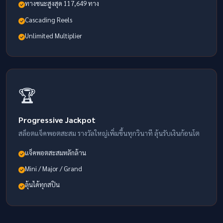
ทางชนะสูงสุด 117,649 ทาง
Cascading Reels
Unlimited Multiplier
🏆
Progressive Jackpot
สล็อตแจ็คพอตสะสม รางวัลใหญ่เพิ่มขึ้นทุกวินาที ลุ้นรับเงินก้อนโต
แจ็คพอตสะสมหลักล้าน
Mini / Major / Grand
ลุ้นได้ทุกสปิน