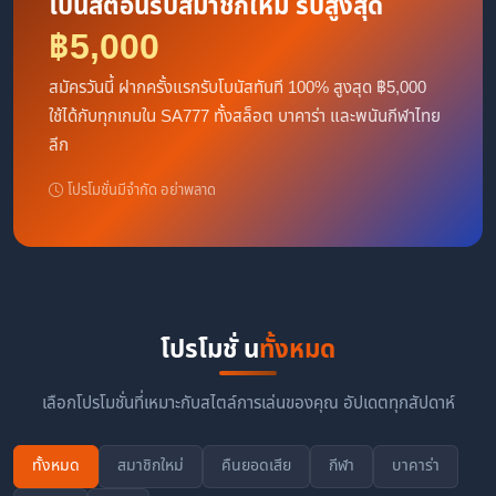
โบนัสต้อนรับสมาชิกใหม่ รับสูงสุด
฿5,000
สมัครวันนี้ ฝากครั้งแรกรับโบนัสทันที 100% สูงสุด ฿5,000
ใช้ได้กับทุกเกมใน SA777 ทั้งสล็อต บาคาร่า และพนันกีฬาไทย
ลีก
โปรโมชั่นมีจำกัด อย่าพลาด
โปรโมชั่ น
ทั้งหมด
เลือกโปรโมชั่นที่เหมาะกับสไตล์การเล่นของคุณ อัปเดตทุกสัปดาห์
ทั้งหมด
สมาชิกใหม่
คืนยอดเสีย
กีฬา
บาคาร่า