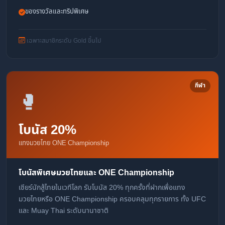
ของรางวัลและทริปพิเศษ
เฉพาะสมาชิกระดับ Gold ขึ้นไป
กีฬา
🥊
โบนัส 20%
แทงมวยไทย ONE Championship
โบนัสพิเศษมวยไทยและ ONE Championship
เชียร์นักสู้ไทยในเวทีโลก รับโบนัส 20% ทุกครั้งที่ฝากเพื่อแทง
มวยไทยหรือ ONE Championship ครอบคลุมทุกรายการ ทั้ง UFC
และ Muay Thai ระดับนานาชาติ