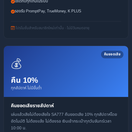
ใช้ได้กับทุกเกมในระบบ
รองรับ PromptPay, TrueMoney, K PLUS
โปรโมชั่นสำหรับสมาชิกใหม่เท่านั้น · ไม่มีวันหมดอายุ
คืนยอดเสีย
💰
คืน 10%
ทุกสัปดาห์ ไม่มีขั้นต่ำ
คืนยอดเสียรายสัปดาห์
เล่นแล้วเสียไม่ต้องเสียใจ SA777 คืนยอดเสีย 10% ทุกสัปดาห์โดย
อัตโนมัติ ไม่ต้องแจ้ง ไม่ต้องรอ เงินเข้ากระเป๋าทุกวันจันทร์เวลา
10:00 น.