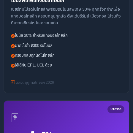
โบนัสพิเศษแทงบอลไทยลีก
เชียร์ทีมโปรดในไทยลีกพร้อมรับโบนัสพิเศษ 30% ทุกครั้งที่ฝากเพื่อ
แทงบอลไทยลีก ครอบคลุมทุกนัด ตั้งแต่บุรีรัมย์ เมืองทอง ไปจนถึง
ทีมจากเชียงใหม่และขอนแก่น
โบนัส 30% สำหรับแทงบอลไทยลีก
ฝากขั้นต่ำ ฿300 รับโบนัส
ครอบคลุมทุกนัดในไทยลีก
ใช้ได้กับ EPL, UCL ด้วย
ตลอดฤดูกาลไทยลีก 2026
บาคาร่า
🃏