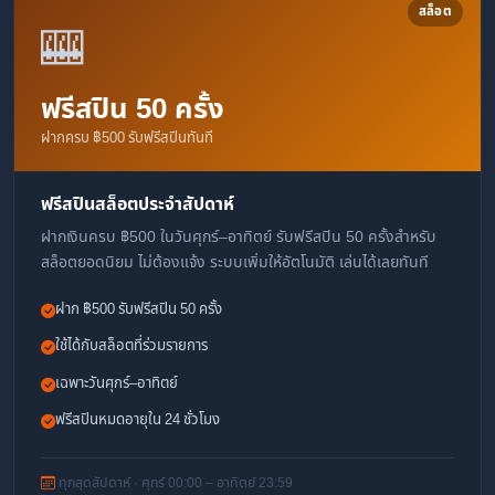
สล็อต
🎰
ฟรีสปิน 50 ครั้ง
ฝากครบ ฿500 รับฟรีสปินทันที
ฟรีสปินสล็อตประจำสัปดาห์
ฝากเงินครบ ฿500 ในวันศุกร์–อาทิตย์ รับฟรีสปิน 50 ครั้งสำหรับ
สล็อตยอดนิยม ไม่ต้องแจ้ง ระบบเพิ่มให้อัตโนมัติ เล่นได้เลยทันที
ฝาก ฿500 รับฟรีสปิน 50 ครั้ง
ใช้ได้กับสล็อตที่ร่วมรายการ
เฉพาะวันศุกร์–อาทิตย์
ฟรีสปินหมดอายุใน 24 ชั่วโมง
ทุกสุดสัปดาห์ · ศุกร์ 00:00 – อาทิตย์ 23:59