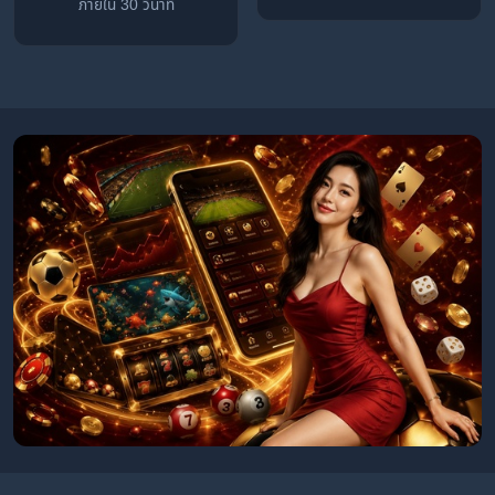
ภายใน 30 วินาที