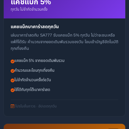
แคชแบ็ก 5%
ทุกวัน ไม่จำกัดจำนวนครั้ง
แคชแบ็กบาคาร่าสดทุกวัน
เล่นบาคาร่าสดกับ SA777 รับแคชแบ็ก 5% ทุกวัน ไม่ว่าจะชนะหรือ
แพ้ก็ได้รับ คำนวณจากยอดเดิมพันรวมของวัน โอนเข้าบัญชีอัตโนมัติ
ทุกเที่ยงคืน
แคชแบ็ก 5% จากยอดเดิมพันรวม
คำนวณและโอนทุกเที่ยงคืน
ไม่จำกัดจำนวนครั้งต่อวัน
ใช้ได้กับทุกโต๊ะบาคาร่าสด
โปรโมชั่นถาวร · อัปเดตทุกวัน