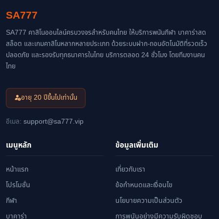
SA777
SA777 คาสิโนออนไลน์ครบวงจรสำหรับคนไทย ให้บริการพนันกีฬา บาคาร่าสด
สล็อต และเกมคาสิโนหลากหลายประเภท ด้วยระบบฝาก-ถอนอัตโนมัติที่รวดเร็ว
ปลอดภัย และรองรับทุกธนาคารในไทย บริการตลอด 24 ชั่วโมง โดยทีมงานคน
ไทย
อายุ 20 ปีขึ้นไปเท่านั้น
support@sa777.vip
อีเมล:
เมนูหลัก
ข้อมูลเพิ่มเติม
หน้าแรก
เกี่ยวกับเรา
โปรโมชั่น
ข้อกำหนดและเงื่อนไข
กีฬา
นโยบายความเป็นส่วนตัว
บาคาร่า
การพนันอย่างมีความรับผิดชอบ